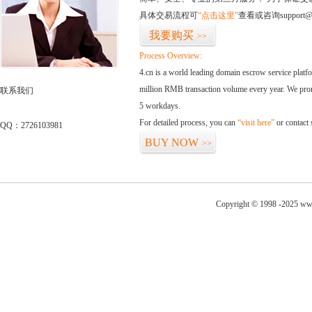
具体交易流程可
“点击这里”
查看或咨询support@
我要购买
>>
Process Overview:
4.cn is a world leading domain escrow service plat
million RMB transaction volume every year. We promi
联系我们
5 workdays.
For detailed process, you can
“visit here”
or contact
QQ：2726103981
BUY NOW
>>
Copyright © 1998 -2025 ww