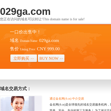
029ga.com
您正在访问的域名可以转让!This domain name is for sale!
一口价出售中！
域名
029ga.com
Domain Name:
售价
CNY 999.00
Listing Price:
立即购买
BUY NOW
>>
>>
域名交易方式：
通过金名网(4.cn) 中介交易
金名网(4.cn)是全球领先的域名交易服务机
简单、安全、专业的第三方服务！ 为了保证交